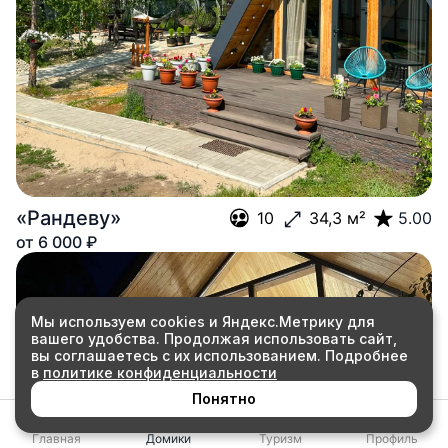
«Рандеву»

10
34,3
 м²
5.00
от 
6 000
 ₽
Мы используем cookies и Яндекс.Метрику для
вашего удобства. Продолжая использовать сайт,
Карта

вы соглашаетесь с их использованием. Подробнее
в
политике конфиденциальности
Понятно
󰋜
󰷔
󰆌
󰀄
Главная
Домики
Туризм
Профиль